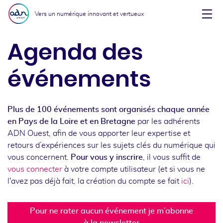
Aller au menu
Aller au contenu
Vers un numérique innovant et vertueux
Affi
Agenda des
événements
Plus de 100 événements sont organisés chaque année
en Pays de la Loire et en Bretagne
par les adhérents
ADN Ouest, afin de vous apporter leur expertise et
retours d’expériences sur les sujets clés du numérique qui
vous concernent.
Pour vous y inscrire
, il vous suffit de
vous connecter
à votre compte utilisateur (et si vous ne
l'avez pas déjà fait, la création du compte se fait
ici
).
Pour ne rater aucun événement je m’abonne
à la newsletter