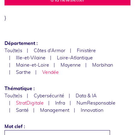
}
Département :
Tou(te)s
Côtes d'Armor
Finistère
Ille-et-Vilaine
Loire-Atlantique
Maine-et-Loire
Mayenne
Morbihan
Sarthe
Vendée
Thématique :
Tou(te)s
Cybersécurité
Data & IA
StratDigitale
Infra
NumResponsable
Santé
Management
Innovation
Mot clef :