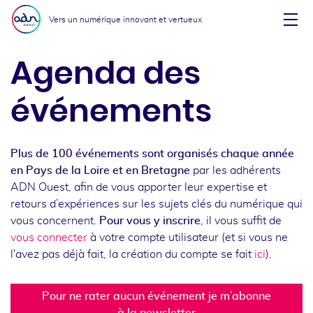
Aller au menu
Aller au contenu
Vers un numérique innovant et vertueux
Affi
Agenda des
événements
Plus de 100 événements sont organisés chaque année
en Pays de la Loire et en Bretagne
par les adhérents
ADN Ouest, afin de vous apporter leur expertise et
retours d’expériences sur les sujets clés du numérique qui
vous concernent.
Pour vous y inscrire
, il vous suffit de
vous connecter
à votre compte utilisateur (et si vous ne
l'avez pas déjà fait, la création du compte se fait
ici
).
Pour ne rater aucun événement je m’abonne
à la newsletter