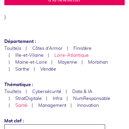
}
Département :
Tou(te)s
Côtes d'Armor
Finistère
Ille-et-Vilaine
Loire-Atlantique
Maine-et-Loire
Mayenne
Morbihan
Sarthe
Vendée
Thématique :
Tou(te)s
Cybersécurité
Data & IA
StratDigitale
Infra
NumResponsable
Santé
Management
Innovation
Mot clef :