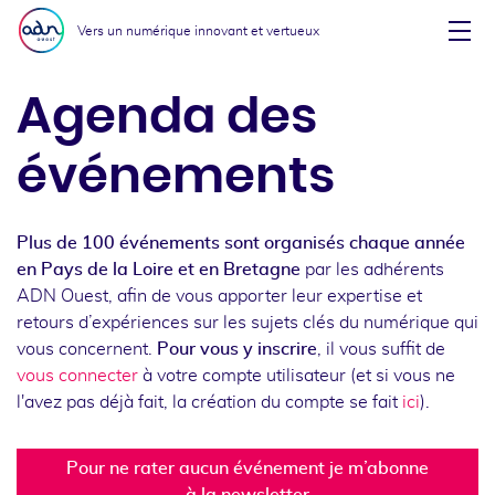
Aller au menu
Aller au contenu
Vers un numérique innovant et vertueux
Affi
Agenda des
événements
Plus de 100 événements sont organisés chaque année
en Pays de la Loire et en Bretagne
par les adhérents
ADN Ouest, afin de vous apporter leur expertise et
retours d’expériences sur les sujets clés du numérique qui
vous concernent.
Pour vous y inscrire
, il vous suffit de
vous connecter
à votre compte utilisateur (et si vous ne
l'avez pas déjà fait, la création du compte se fait
ici
).
Pour ne rater aucun événement je m’abonne
à la newsletter