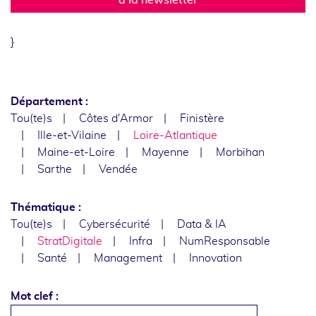
}
Département :
Tou(te)s
Côtes d'Armor
Finistère
Ille-et-Vilaine
Loire-Atlantique
Maine-et-Loire
Mayenne
Morbihan
Sarthe
Vendée
Thématique :
Tou(te)s
Cybersécurité
Data & IA
StratDigitale
Infra
NumResponsable
Santé
Management
Innovation
Mot clef :