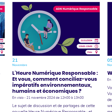
21
0
Novembre
No
s
L'Heure Numérique Responsable :
W
Et vous, comment conciliez-vous
En 
impératifs environnementaux,
Vo
humains et économiques ?
Vo
En visio -
21 novembre 2024
de 12h00 à 13h00
de
Le sujet de discussion et de partages de cette
we
nouvelle Heure Numérique Responsable : et
me