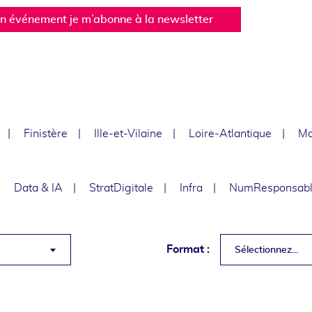
un événement je m’abonne à la newsletter
Finistère
Ille-et-Vilaine
Loire-Atlantique
Ma
Data & IA
StratDigitale
Infra
NumResponsab
Format :
Sélectionnez...