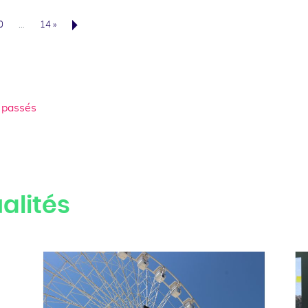
0
…
14 »
Suivant
 passés
alités