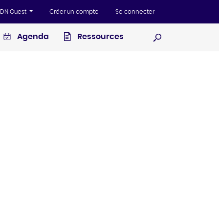
'ADN Ouest
Créer un compte
Se connecter
Agenda
Ressources
Ouvrir la recherc