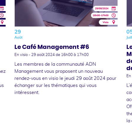
29
0
Août
Juil
Le Café Management #6
L
M
En visio -
29 août 2024
de 16h00 à 17h00
d
Les membres de la communauté ADN
d
nez
Management vous proposent un nouveau
En 
rendez-vous en visio le jeudi 29 août 2024 pour
us
échanger sur les thématiques qui vous
L’
intéressent.
co
ac
Of
th
la