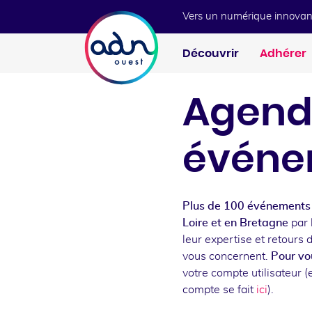
Aller au menu
Aller au contenu
Vers un numérique innovan
Découvrir
Adhérer
Agend
événe
Plus de 100 événements 
Loire et en Bretagne
par 
leur expertise et retours 
vous concernent.
Pour vou
votre compte utilisateur (e
compte se fait
ici
).