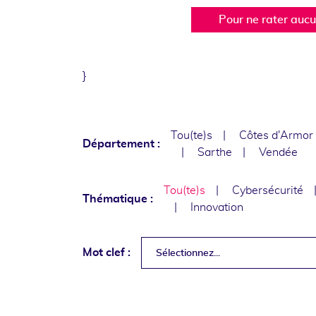
Pour ne rater auc
}
Tou(te)s
Côtes d'Armor
Département :
Sarthe
Vendée
Tou(te)s
Cybersécurité
Thématique :
Innovation
Mot clef :
Sélectionnez...