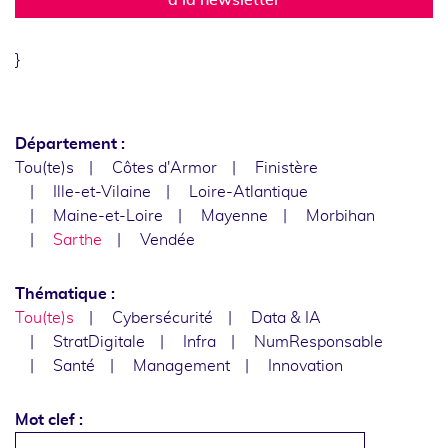
}
Département :
Tou(te)s
Côtes d'Armor
Finistère
Ille-et-Vilaine
Loire-Atlantique
Maine-et-Loire
Mayenne
Morbihan
Sarthe
Vendée
Thématique :
Tou(te)s
Cybersécurité
Data & IA
StratDigitale
Infra
NumResponsable
Santé
Management
Innovation
Mot clef :