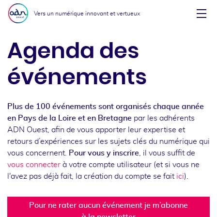
Aller au menu
Aller au contenu
Vers un numérique innovant et vertueux
Affi
Agenda des
événements
Plus de 100 événements sont organisés chaque année
en Pays de la Loire et en Bretagne
par les adhérents
ADN Ouest, afin de vous apporter leur expertise et
retours d’expériences sur les sujets clés du numérique qui
vous concernent.
Pour vous y inscrire
, il vous suffit de
vous connecter
à votre compte utilisateur (et si vous ne
l'avez pas déjà fait, la création du compte se fait
ici
).
Pour ne rater aucun événement je m’abonne
à la newsletter