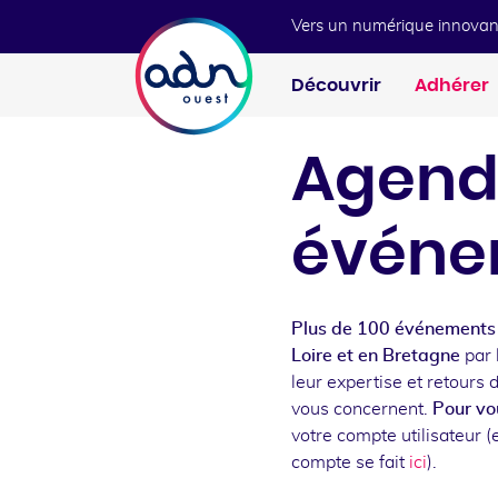
Aller au menu
Aller au contenu
Vers un numérique innovan
Découvrir
Adhérer
Agend
événe
Plus de 100 événements 
Loire et en Bretagne
par 
leur expertise et retours 
vous concernent.
Pour vou
votre compte utilisateur (e
compte se fait
ici
).