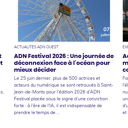
0
07
t
juillet
ACTUALITÉS ADN OUEST
EX
t
ADN Festival 2026 : Une journée de
A
t
déconnexion face à l'océan pour
m
mieux décider
c
Le 25 juin dernier, plus de 500 actrices et
Fa
acteurs du numérique se sont retrouvés à Saint-
l'
s,
Jean-de-Monts pour l'édition 2026 d’ADN
nu
Festival placée sous le signe d’une conviction
un
forte : à l'ère de l'IA, il est indispensable de
d'
prendre le temps de …
et