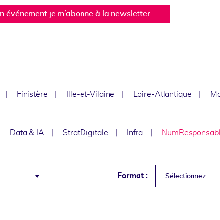
un événement je m’abonne à la newsletter
Finistère
Ille-et-Vilaine
Loire-Atlantique
Ma
Data & IA
StratDigitale
Infra
NumResponsab
Format :
Sélectionnez...