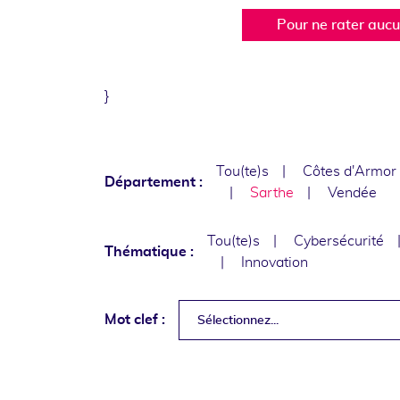
Pour ne rater auc
}
Tou(te)s
Côtes d'Armor
Département :
Sarthe
Vendée
Tou(te)s
Cybersécurité
Thématique :
Innovation
Mot clef :
Sélectionnez...