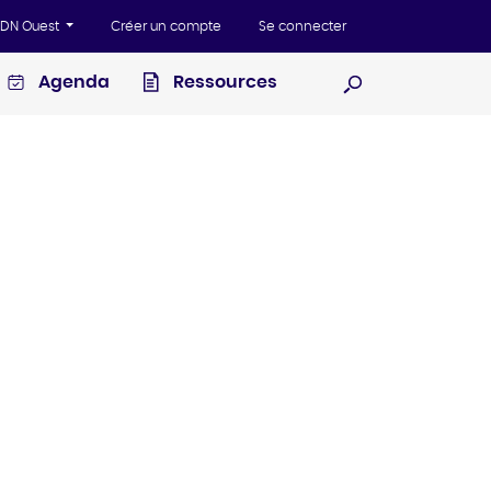
'ADN Ouest
Créer un compte
Se connecter
Agenda
Ressources
Ouvrir la recherc