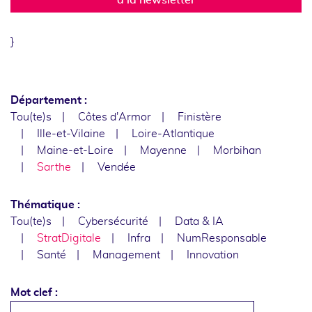
}
Département :
Tou(te)s
Côtes d'Armor
Finistère
Ille-et-Vilaine
Loire-Atlantique
Maine-et-Loire
Mayenne
Morbihan
Sarthe
Vendée
Thématique :
Tou(te)s
Cybersécurité
Data & IA
StratDigitale
Infra
NumResponsable
Santé
Management
Innovation
Mot clef :