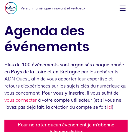
Aller au menu
Aller au contenu
Vers un numérique innovant et vertueux
Affi
Agenda des
événements
Plus de 100 événements sont organisés chaque année
en Pays de la Loire et en Bretagne
par les adhérents
ADN Ouest, afin de vous apporter leur expertise et
retours d’expériences sur les sujets clés du numérique qui
vous concernent.
Pour vous y inscrire
, il vous suffit de
vous connecter
à votre compte utilisateur (et si vous ne
l'avez pas déjà fait, la création du compte se fait
ici
).
Pour ne rater aucun événement je m’abonne
à la newsletter