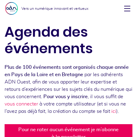
Aller au menu
Aller au contenu
Vers un numérique innovant et vertueux
Affi
Agenda des
événements
Plus de 100 événements sont organisés chaque année
en Pays de la Loire et en Bretagne
par les adhérents
ADN Ouest, afin de vous apporter leur expertise et
retours d’expériences sur les sujets clés du numérique qui
vous concernent.
Pour vous y inscrire
, il vous suffit de
vous connecter
à votre compte utilisateur (et si vous ne
l'avez pas déjà fait, la création du compte se fait
ici
).
Pour ne rater aucun événement je m’abonne
à la newsletter