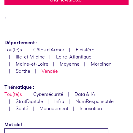
}
Département :
Tou(te)s
Côtes d'Armor
Finistère
Ille-et-Vilaine
Loire-Atlantique
Maine-et-Loire
Mayenne
Morbihan
Sarthe
Vendée
Thématique :
Tou(te)s
Cybersécurité
Data & IA
StratDigitale
Infra
NumResponsable
Santé
Management
Innovation
Mot clef :