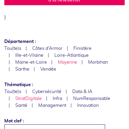
}
Département :
Tou(te)s
Côtes d'Armor
Finistère
Ille-et-Vilaine
Loire-Atlantique
Maine-et-Loire
Mayenne
Morbihan
Sarthe
Vendée
Thématique :
Tou(te)s
Cybersécurité
Data & IA
StratDigitale
Infra
NumResponsable
Santé
Management
Innovation
Mot clef :