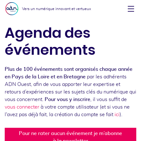
Aller au menu
Aller au contenu
Vers un numérique innovant et vertueux
Affi
Agenda des
événements
Plus de 100 événements sont organisés chaque année
en Pays de la Loire et en Bretagne
par les adhérents
ADN Ouest, afin de vous apporter leur expertise et
retours d’expériences sur les sujets clés du numérique qui
vous concernent.
Pour vous y inscrire
, il vous suffit de
vous connecter
à votre compte utilisateur (et si vous ne
l'avez pas déjà fait, la création du compte se fait
ici
).
Pour ne rater aucun événement je m’abonne
à la newsletter