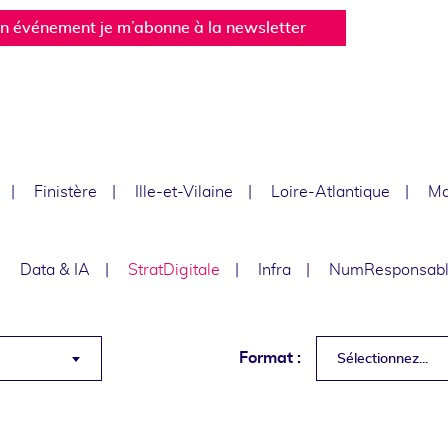
un événement je m’abonne à la newsletter
Finistère
Ille-et-Vilaine
Loire-Atlantique
Ma
Data & IA
StratDigitale
Infra
NumResponsab
Format :
Sélectionnez...