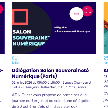
01
2
Juillet
Jui
z-
Délégation Salon Souveraineté
A
Numérique (Paris)
25
OD
01 juillet 2026
de 09h00 à 18h00 - Espace Champerret –
Mo
Hall A - 6 Rue Jean Oestreicher, 75017 Paris, France
C'
ADN Ouest vous propose de participer à la
Je
journée du 1er Juillet au sein d’une délégation
r
vi
de 20 adhérent(e)s afin d’assister aux