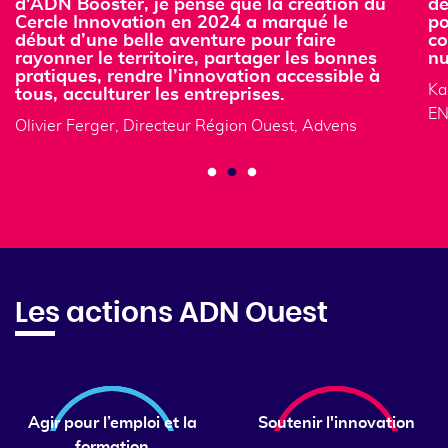
d'ADN Booster, je pense que la création du
de
Cercle Innovation en 2024 a marqué le
po
début d’une belle aventure pour faire
co
rayonner le territoire, partager les bonnes
nu
pratiques, rendre l’innovation accessible à
Ka
tous, acculturer les entreprises.
EN
Olivier Ferger, Directeur Région Ouest, Advens
Les actions ADN Ouest
Agir pour l’emploi et la
Soutenir l'innovation
formation