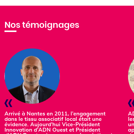
Nos témoignages
Arrivé à Nantes en 2011, l’engagement
AD
dans le tissu associatif local était une
le
évidence. Aujourd'hui Vice-Président
un
Innovation d'ADN Ouest et Président
ap