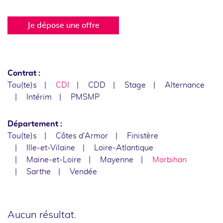
Je dépose une offre
Contrat :
Tou(te)s
CDI
CDD
Stage
Alternance
Intérim
PMSMP
Département :
Tou(te)s
Côtes d'Armor
Finistère
Ille-et-Vilaine
Loire-Atlantique
Maine-et-Loire
Mayenne
Morbihan
Sarthe
Vendée
Aucun résultat.