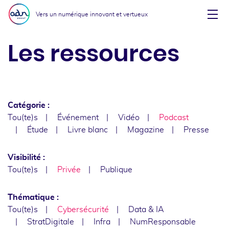
Aller au menu
Aller au contenu
Vers un numérique innovant et vertueux
Affi
Les ressources
Catégorie :
Tou(te)s
Événement
Vidéo
Podcast
Étude
Livre blanc
Magazine
Presse
Visibilité :
Tou(te)s
Privée
Publique
Thématique :
Tou(te)s
Cybersécurité
Data & IA
StratDigitale
Infra
NumResponsable