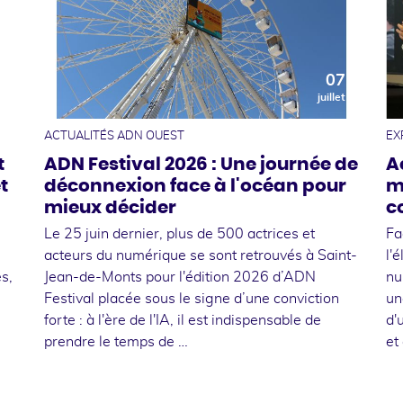
0
07
t
juillet
ACTUALITÉS ADN OUEST
EX
t
ADN Festival 2026 : Une journée de
A
t
déconnexion face à l'océan pour
m
mieux décider
c
Le 25 juin dernier, plus de 500 actrices et
Fa
acteurs du numérique se sont retrouvés à Saint-
l'
s,
Jean-de-Monts pour l'édition 2026 d’ADN
nu
Festival placée sous le signe d’une conviction
un
forte : à l'ère de l'IA, il est indispensable de
d'
prendre le temps de …
et