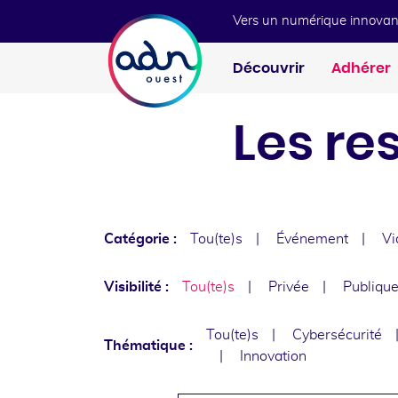
Aller au menu
Aller au contenu
Vers un numérique innovan
Découvrir
Adhérer
Les re
Catégorie :
Tou(te)s
Événement
Vi
Visibilité :
Tou(te)s
Privée
Publiqu
Tou(te)s
Cybersécurité
Thématique :
Innovation