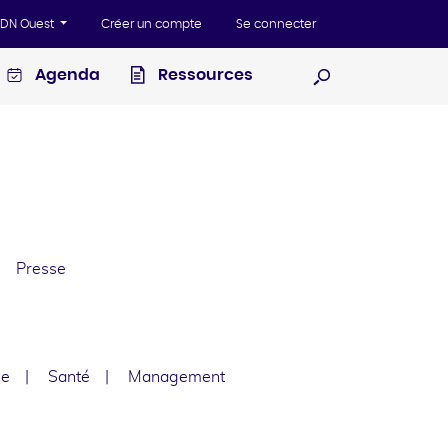
'ADN Ouest
Créer un compte
Se connecter
Agenda
Ressources
Ouvrir la recherc
Presse
le
Santé
Management