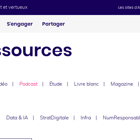
t et vertueux
Les sites d
S'engager
Partager
ssources
déo
Podcast
Étude
Livre blanc
Magazine
e
Data & IA
StratDigitale
Infra
NumResponsab