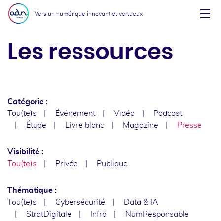
Aller au menu
Aller au contenu
Vers un numérique innovant et vertueux
Affi
Les ressources
Catégorie :
Tou(te)s
Événement
Vidéo
Podcast
Étude
Livre blanc
Magazine
Presse
Visibilité :
Tou(te)s
Privée
Publique
Thématique :
Tou(te)s
Cybersécurité
Data & IA
StratDigitale
Infra
NumResponsable