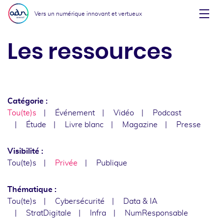
Aller au menu
Aller au contenu
Vers un numérique innovant et vertueux
Affi
Les ressources
Catégorie :
Tou(te)s
Événement
Vidéo
Podcast
Étude
Livre blanc
Magazine
Presse
Visibilité :
Tou(te)s
Privée
Publique
Thématique :
Tou(te)s
Cybersécurité
Data & IA
StratDigitale
Infra
NumResponsable