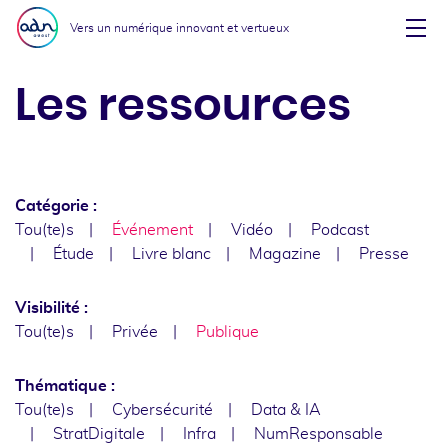
Aller au menu
Aller au contenu
Vers un numérique innovant et vertueux
Affi
Les ressources
Catégorie :
Tou(te)s
Événement
Vidéo
Podcast
Étude
Livre blanc
Magazine
Presse
Visibilité :
Tou(te)s
Privée
Publique
Thématique :
Tou(te)s
Cybersécurité
Data & IA
StratDigitale
Infra
NumResponsable