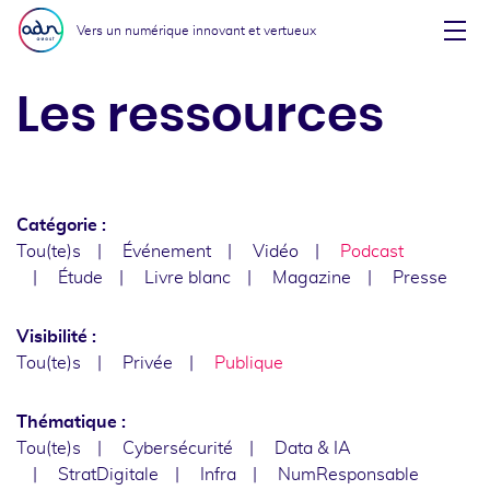
Aller au menu
Aller au contenu
Vers un numérique innovant et vertueux
Affi
Les ressources
Catégorie :
Tou(te)s
Événement
Vidéo
Podcast
Étude
Livre blanc
Magazine
Presse
Visibilité :
Tou(te)s
Privée
Publique
Thématique :
Tou(te)s
Cybersécurité
Data & IA
StratDigitale
Infra
NumResponsable