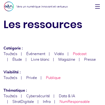
Aller au menu
Aller au contenu
Vers un numérique innovant et vertueux
Affi
Les ressources
Catégorie :
Tou(te)s
Événement
Vidéo
Podcast
Étude
Livre blanc
Magazine
Presse
Visibilité :
Tou(te)s
Privée
Publique
Thématique :
Tou(te)s
Cybersécurité
Data & IA
StratDigitale
Infra
NumResponsable