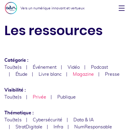
Aller au menu
Aller au contenu
Vers un numérique innovant et vertueux
Affi
Les ressources
Catégorie :
Tou(te)s
Événement
Vidéo
Podcast
Étude
Livre blanc
Magazine
Presse
Visibilité :
Tou(te)s
Privée
Publique
Thématique :
Tou(te)s
Cybersécurité
Data & IA
StratDigitale
Infra
NumResponsable