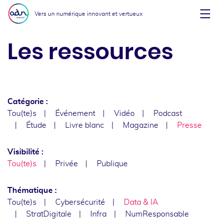
Aller au menu
Aller au contenu
Vers un numérique innovant et vertueux
Affi
Les ressources
Catégorie :
Tou(te)s
Événement
Vidéo
Podcast
Étude
Livre blanc
Magazine
Presse
Visibilité :
Tou(te)s
Privée
Publique
Thématique :
Tou(te)s
Cybersécurité
Data & IA
StratDigitale
Infra
NumResponsable