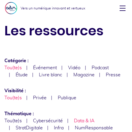
Aller au menu
Aller au contenu
Vers un numérique innovant et vertueux
Affi
Les ressources
Catégorie :
Tou(te)s
Événement
Vidéo
Podcast
Étude
Livre blanc
Magazine
Presse
Visibilité :
Tou(te)s
Privée
Publique
Thématique :
Tou(te)s
Cybersécurité
Data & IA
StratDigitale
Infra
NumResponsable