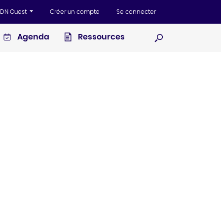
'ADN Ouest
Créer un compte
Se connecter
Agenda
Ressources
Ouvrir la recherc