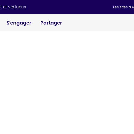
t et vertueux
Les sites d
S'engager
Partager