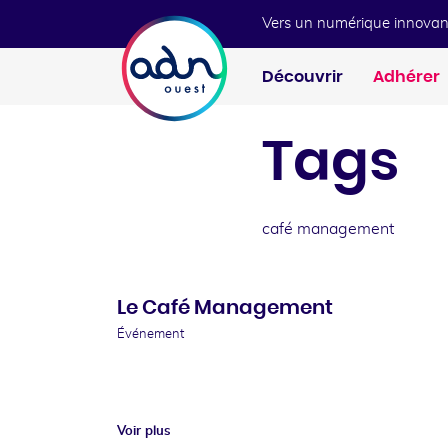
Aller au menu
Aller au contenu
Vers un numérique innovan
Découvrir
Adhérer
Tags
café management
Le Café Management
Événement
Voir plus