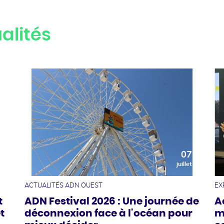
alités
0
07
t
juillet
ACTUALITÉS ADN OUEST
EX
t
ADN Festival 2026 : Une journée de
A
t
déconnexion face à l'océan pour
m