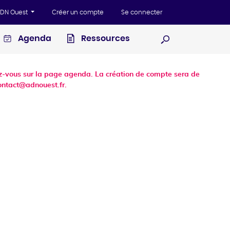
'ADN Ouest
Créer un compte
Se connecter
Agenda
Ressources
Ouvrir la recherc
dez-vous sur la page agenda. La création de compte sera de
ontact@adnouest.fr.