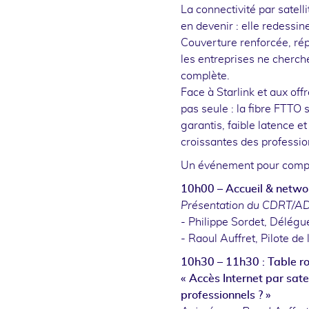
La connectivité par satell
en devenir : elle redessi
Couverture renforcée, ré
les entreprises ne cherche
complète.
Face à Starlink et aux off
pas seule : la fibre FTTO
garantis, faible latence 
croissantes des professio
Un événement pour compr
10h00 – Accueil & netwo
Présentation du CDRT/ADN
- Philippe Sordet, Délég
- Raoul Auffret, Pilote d
10h30 – 11h30 : Table r
« Accès Internet par sate
professionnels ? »