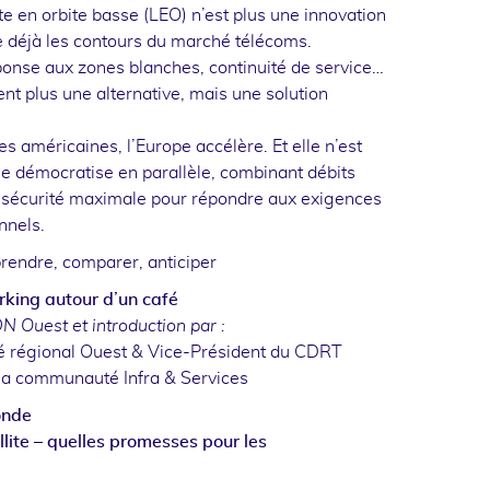
ite en orbite basse (LEO) n’est plus une innovation
ne déjà les contours du marché télécoms.
ponse aux zones blanches, continuité de service…
nt plus une alternative, mais une solution
res américaines, l’Europe accélère. Et elle n’est
 se démocratise en parallèle, combinant débits
et sécurité maximale pour répondre aux exigences
nnels.
endre, comparer, anticiper
rking autour d’un café
 Ouest et introduction par :
ué régional Ouest & Vice-Président du CDRT
e la communauté Infra & Services
onde
llite – quelles promesses pour les