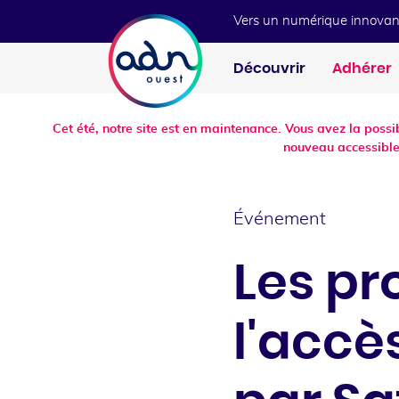
Aller au menu
Aller au contenu
Vers un numérique innovan
Découvrir
Adhérer
Cet été, notre site est en maintenance. Vous avez la poss
nouveau accessible
Événement
Les p
l'accè