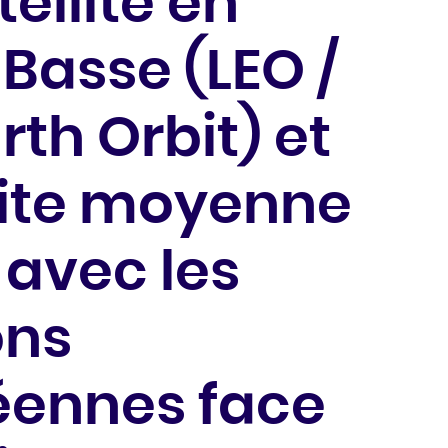
ellite en
 Basse (LEO /
rth Orbit) et
bite moyenne
 avec les
ons
éennes face