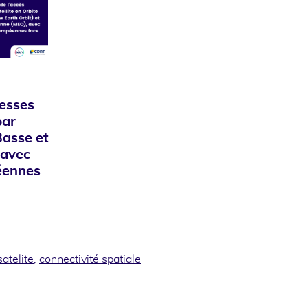
esses
par
Basse et
 avec
péennes
satelite
,
connectivité spatiale
ook
inkedin