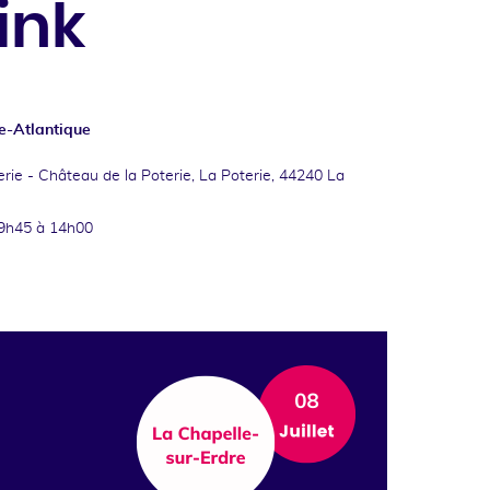
ink
re-Atlantique
erie -
Château de la Poterie, La Poterie, 44240 La
9h45 à 14h00
ok
kedin