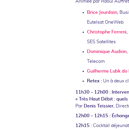
Animée par Raoul Auffret
Brice Jourdain
,
Busi
Eutelsat OneWeb
Christophe Ferreni
,
SES Satellites
Dominique Audion
,
Telecom
Guilherme Lubk do
Retex :
Un à deux cl
11h30 – 12h00 : Interven
« Très Haut Débit : quels
Par
Denis Teissier,
Direct
12h00 – 12h15 : Échanges
12h15 :
Cocktail déjeuna