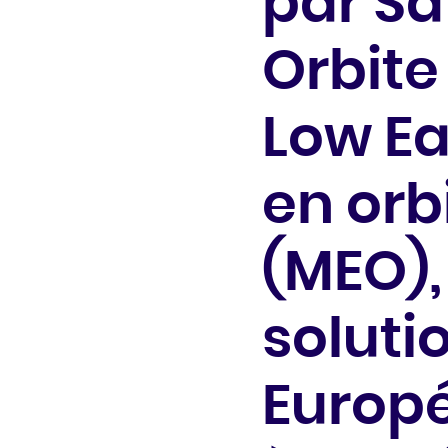
par Sat
Orbite
Low Ea
en or
(MEO),
soluti
Europ