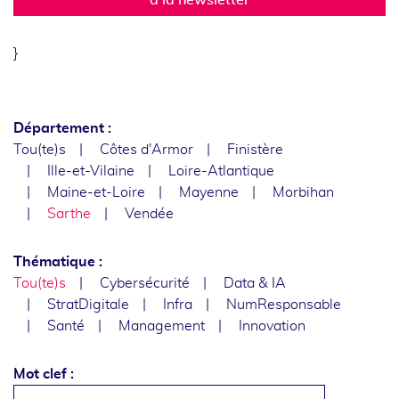
}
Département :
Tou(te)s
Côtes d'Armor
Finistère
Ille-et-Vilaine
Loire-Atlantique
Maine-et-Loire
Mayenne
Morbihan
Sarthe
Vendée
Thématique :
Tou(te)s
Cybersécurité
Data & IA
StratDigitale
Infra
NumResponsable
Santé
Management
Innovation
Mot clef :