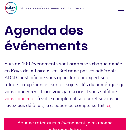
Aller au menu
Aller au contenu
Vers un numérique innovant et vertueux
Affi
Agenda des
événements
Plus de 100 événements sont organisés chaque année
en Pays de la Loire et en Bretagne
par les adhérents
ADN Ouest, afin de vous apporter leur expertise et
retours d’expériences sur les sujets clés du numérique qui
vous concernent.
Pour vous y inscrire
, il vous suffit de
vous connecter
à votre compte utilisateur (et si vous ne
l'avez pas déjà fait, la création du compte se fait
ici
).
Pour ne rater aucun événement je m’abonne
à la newsletter