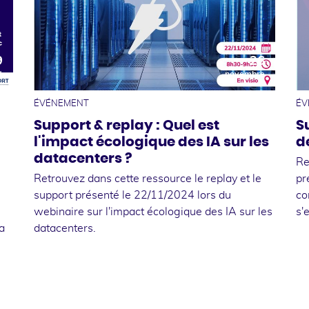
9
26
t
novembre
ÉVÉNEMENT
ÉV
Support & replay : Quel est
S
l'impact écologique des IA sur les
d
datacenters ?
Re
Retrouvez dans cette ressource le replay et le
pr
support présenté le 22/11/2024 lors du
co
webinaire sur l'impact écologique des IA sur les
s'
a
datacenters.