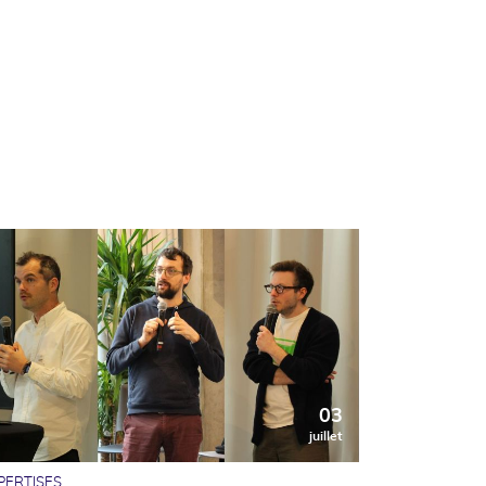
03
juillet
PERTISES