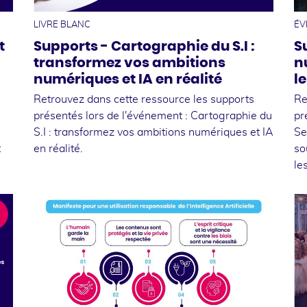
LIVRE BLANC
ÉV
t
Supports - Cartographie du S.I :
S
transformez vos ambitions
n
numériques et IA en réalité
l
Retrouvez dans cette ressource les supports
Re
présentés lors de l'événement : Cartographie du
pr
S.I : transformez vos ambitions numériques et IA
Se
t
en réalité.
so
le