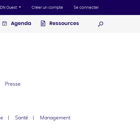
'ADN Ouest
Créer un compte
Se connecter
Agenda
Ressources
Ouvrir la recherc
Presse
le
Santé
Management