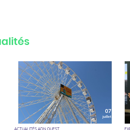
alités
0
07
t
juillet
ACTUALITÉS ADN OUEST
EX