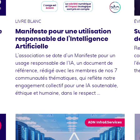
9
15
e
octobre
LIVRE BLANC
ÉV
e
Manifeste pour une utilisation
S
responsable de l’Intelligence
d
Artificielle
Re
L’association se dote d’un Manifeste pour un
co
usage responsable de l’IA, un document de
l'
référence, rédigé avec les membres de nos 7
th
communautés thématiques, qui reflète notre
engagement collectif pour une IA soutenable,
éthique et humaine, dans le respect …