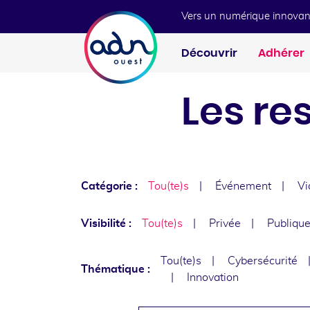
Aller au menu
Aller au contenu
Vers un numérique innovan
Découvrir
Adhérer
Les re
Catégorie :
Tou(te)s
Événement
Vi
Visibilité :
Tou(te)s
Privée
Publiqu
Tou(te)s
Cybersécurité
Thématique :
Innovation