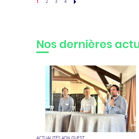
1
2
3
4
Suivant
Nos dernières actu
1
juille
ACTUALITÉS ADN OUEST