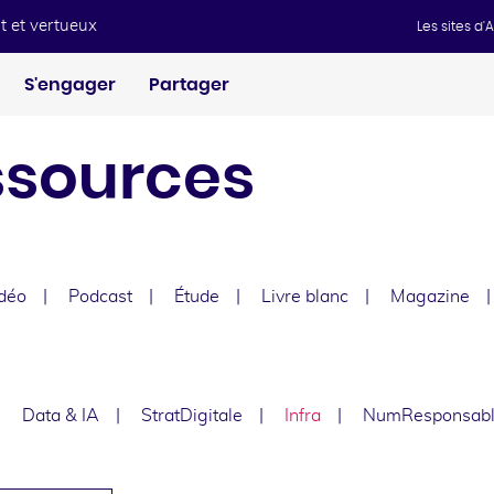
t et vertueux
Les sites d
S'engager
Partager
ssources
déo
Podcast
Étude
Livre blanc
Magazine
e
Data & IA
StratDigitale
Infra
NumResponsab