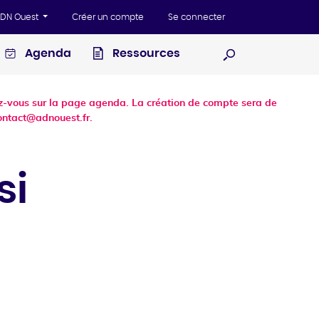
'ADN Ouest
Créer un compte
Se connecter
Agenda
Ressources
Ouvrir la recherc
dez-vous sur la page agenda. La création de compte sera de
ontact@adnouest.fr.
si