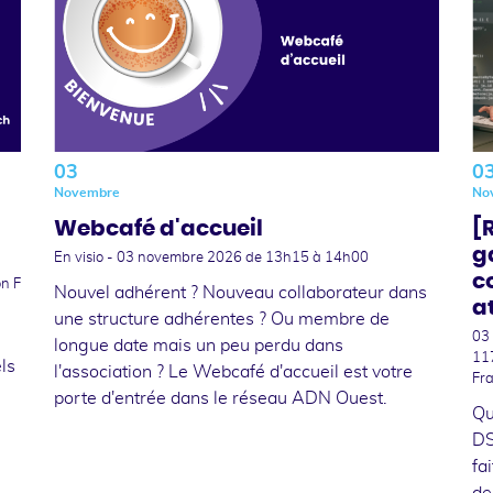
03
0
Novembre
No
Webcafé d'accueil
[
g
En visio -
03 novembre 2026
de 13h15 à 14h00
c
n F
Nouvel adhérent ? Nouveau collaborateur dans
a
une structure adhérentes ? Ou membre de
03
longue date mais un peu perdu dans
11
ls
l'association ? Le Webcafé d'accueil est votre
Fr
porte d'entrée dans le réseau ADN Ouest.
Qu
DS
fa