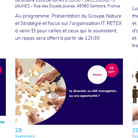
06 octobre 2026
de 08h45 à 12h30 - ZA LES DOUETS
JAUNES - Rue des Douets Jaunes, 49360 Somloire, France
La
Au programme Présentation du Groupe Nature
th
et Stratégie et focus sur l'organisation IT RETEX
et
à venir Et pour celles et ceux qui le souhaitent,
d'
un repas sera offert à partir de 12h30
et
tr
29
2
Septembre
Se