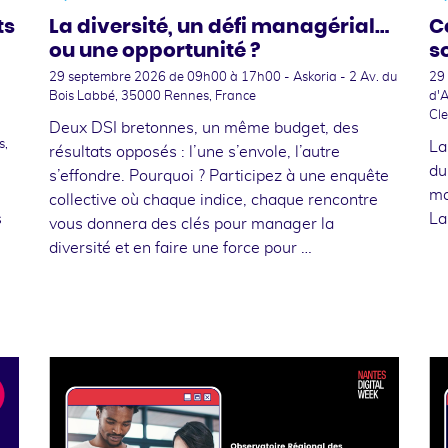
ts
La diversité, un défi managérial…
C
ou une opportunité ?
s
29 septembre 2026
de 09h00 à 17h00 - Askoria - 2 Av. du
29
Bois Labbé, 35000 Rennes, France
d'
Cl
Deux DSI bretonnes, un même budget, des
s,
La
résultats opposés : l’une s’envole, l’autre
du
s’effondre. Pourquoi ? Participez à une enquête
ma
collective où chaque indice, chaque rencontre
s
La
vous donnera des clés pour manager la
diversité et en faire une force pour …