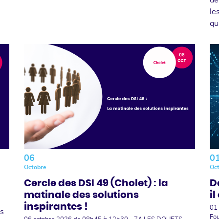
de
le
qu
06
0
Octobre
Oc
Cercle des DSI 49 (Cholet) : la
D
matinale des solutions
il
inspirantes !
01
ns
Fo