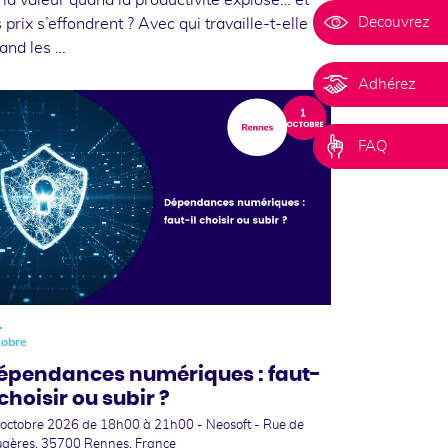
 la valeur quand la productivité explose… et
Decouvrez
s prix s’effondrent ? Avec qui travaille-t-elle
and les …
Adhérez
FAQ
1
tobre
épendances numériques : faut-
 choisir ou subir ?
 octobre 2026
de 18h00 à 21h00 - Neosoft - Rue de
ugères, 35700 Rennes, France