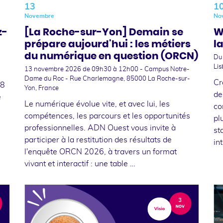
13
1
Novembre
No
z-
[La Roche-sur-Yon] Demain se
W
prépare aujourd'hui : les métiers
l
du numérique en question (ORCN)
Du
Lis
13 novembre 2026
de 09h30 à 12h00 - Campus Notre-
Dame du Roc - Rue Charlemagne, 85000 La Roche-sur-
Cr
18
Yon, France
de
e
Le numérique évolue vite, et avec lui, les
co
compétences, les parcours et les opportunités
pl
professionnelles. ADN Ouest vous invite à
st
participer à la restitution des résultats de
in
l'enquête ORCN 2026, à travers un format
vivant et interactif : une table …